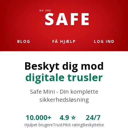
BLOG
FÅ HJÆLP
LOG IND
Beskyt dig mod
digitale trusler
Safe Mini - Din komplette
sikkerhedsløsning
10.000+
4.9 ⭐
24/7
Hjulpet brugere
TrustPilot rating
Beskyttelse